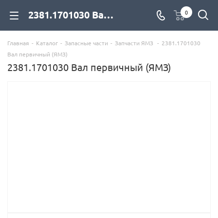
2381.1701030 Вал первичный (ЯМЗ) для дизельных двигателей купить со склада с доставкой по цене официального дилера - компания Дизель Экспорт
0
Главная
-
Каталог
-
Запасные части
-
Запчасти ЯМЗ
-
2381.1701030
Вал первичный (ЯМЗ)
2381.1701030 Вал первичный (ЯМЗ)