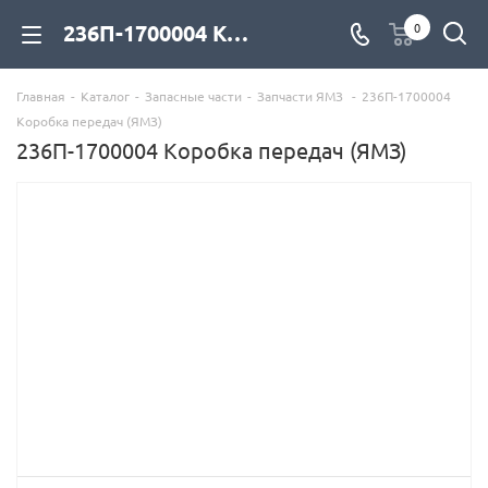
236П-1700004 Коробка передач (ЯМЗ) для дизельных двигателей купить со склада с доставкой по цене официального дилера - компания Дизель Экспорт
0
Главная
-
Каталог
-
Запасные части
-
Запчасти ЯМЗ
-
236П-1700004
Коробка передач (ЯМЗ)
236П-1700004 Коробка передач (ЯМЗ)