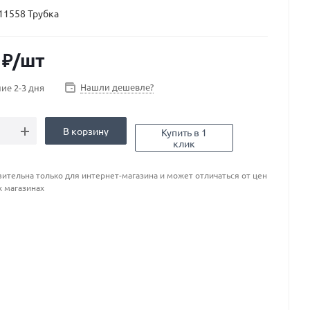
11558 Трубка
₽
/шт
Нашли дешевле?
ие 2-3 дня
В корзину
Купить в 1
клик
ительна только для интернет-магазина и может отличаться от цен
х магазинах