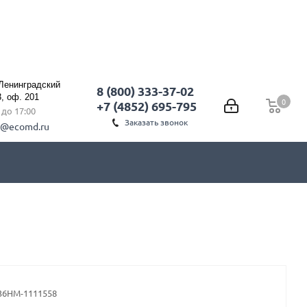
 Ленинградский
8 (800) 333-37-02
3, оф. 201
0
0
+7 (4852) 695-795
0 до 17:00
Заказать звонок
l@ecomd.ru
36НМ-1111558