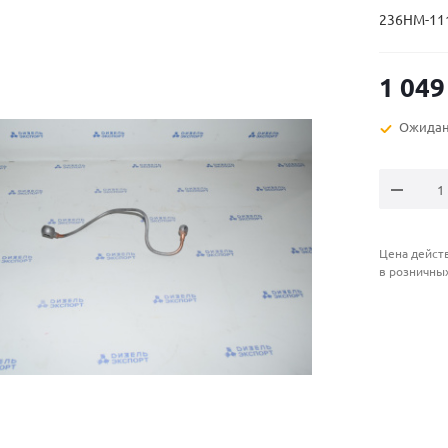
236НМ-11
1 049
Ожидан
Цена действ
в розничны