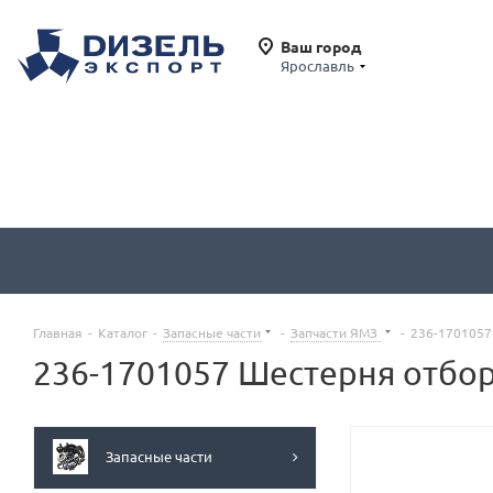
Ваш город
Ярославль
Главная
-
Каталог
-
Запасные части
-
Запчасти ЯМЗ
-
236-1701057
236-1701057 Шестерня отбор
Запасные части