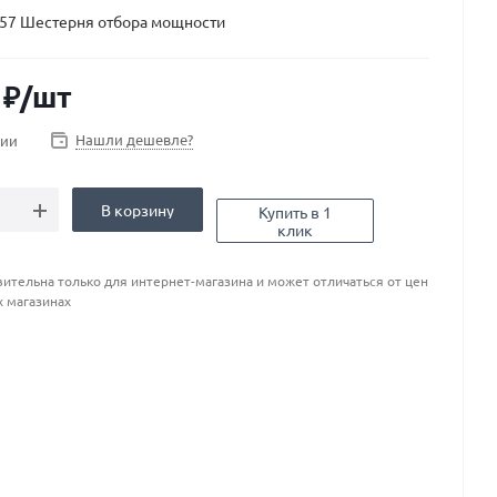
57 Шестерня отбора мощности
₽
/шт
Нашли дешевле?
чии
В корзину
Купить в 1
клик
ительна только для интернет-магазина и может отличаться от цен
х магазинах