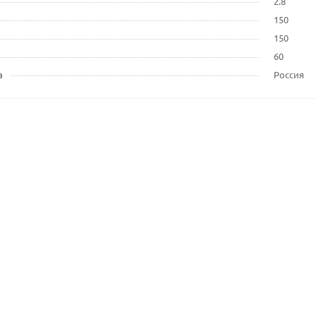
2.8
150
150
60
а
Россия