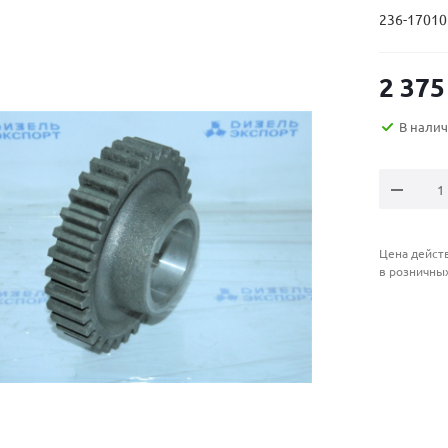
236-17010
2 375
В нали
Цена действ
в розничны