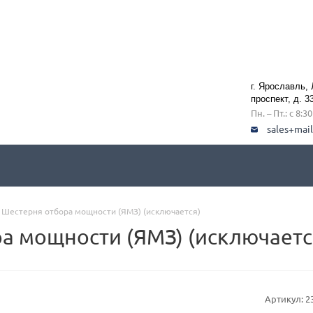
г. Ярославль,
проспект, д. 3
Пн. – Пт.: с 8:3
sales+mai
 Шестерня отбора мощности (ЯМЗ) (исключается)
а мощности (ЯМЗ) (исключаетс
Артикул:
2