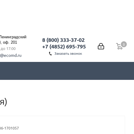
 Ленинградский
8 (800) 333-37-02
3, оф. 201
0
0
+7 (4852) 695-795
0 до 17:00
Заказать звонок
l@ecomd.ru
я)
36-1701057