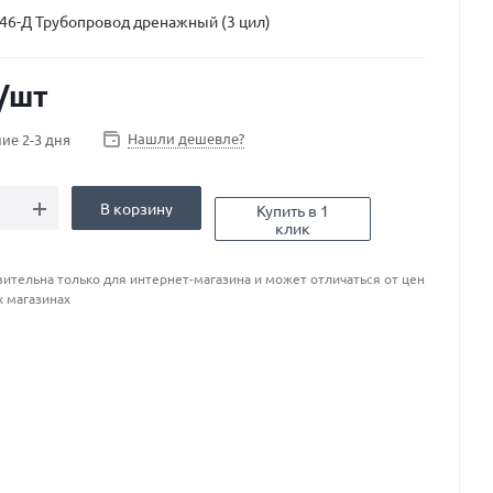
46-Д Трубопровод дренажный (3 цил)
/шт
Нашли дешевле?
ие 2-3 дня
В корзину
Купить в 1
клик
ительна только для интернет-магазина и может отличаться от цен
х магазинах