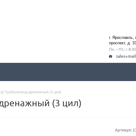
г. Ярославль,
проспект, д. 3
Пн. – Пт.: с 8:3
sales+mai
-Д Трубопровод дренажный (3 цил)
дренажный (3 цил)
Артикул:
2