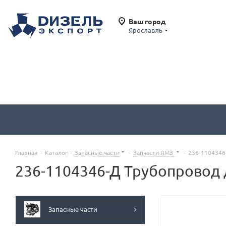
Ваш город
Ярославль
Главная
-
Каталог
-
Запасные части
-
Запчасти ЯМЗ
-
236-1104346
236-1104346-Д Трубопровод 
Запасные части