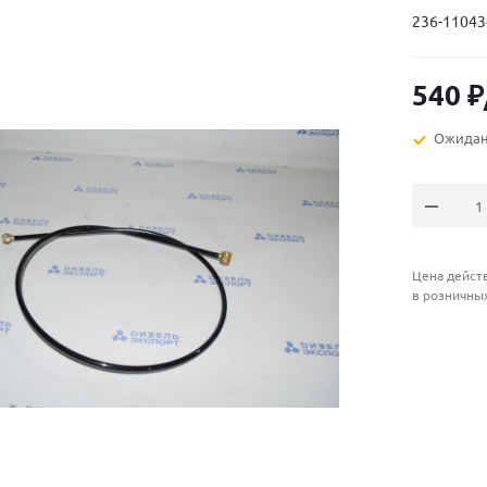
236-11043
540
₽
Ожидан
Цена действ
в розничны