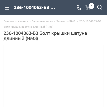
236-1004063-Б3 Болт крышки шатуна длинный (ЯМЗ) для дизельных двигателей купить со склада с доставкой по цене официального дилера - компания Дизель Экспорт
0
Главная
-
Каталог
-
Запасные части
-
Запчасти ЯМЗ
-
236-1004063-Б3
Болт крышки шатуна длинный (ЯМЗ)
236-1004063-Б3 Болт крышки шатуна
длинный (ЯМЗ)