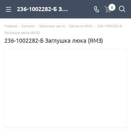
236-1002282-Б Заглушка люка (ЯМЗ) для дизельных двигателей купить со склада с доставкой по цене официального дилера - компания Дизель Экспорт
0
Главная
-
Каталог
-
Запасные части
-
Запчасти ЯМЗ
-
236-1002282-Б
Заглушка люка (ЯМЗ)
236-1002282-Б Заглушка люка (ЯМЗ)