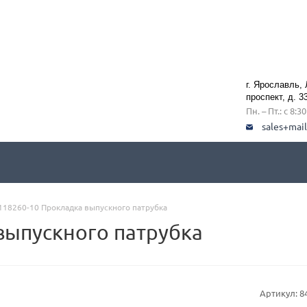
г. Ярославль,
проспект, д. 3
Пн. – Пт.: с 8:3
sales+mai
118260-10 Прокладка выпускного патрубка
выпускного патрубка
Артикул:
8