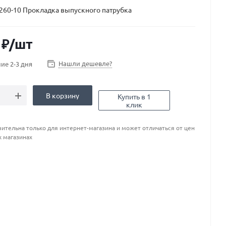
260-10 Прокладка выпускного патрубка
₽
/шт
Нашли дешевле?
ие 2-3 дня
В корзину
Купить в 1
клик
ительна только для интернет-магазина и может отличаться от цен
х магазинах