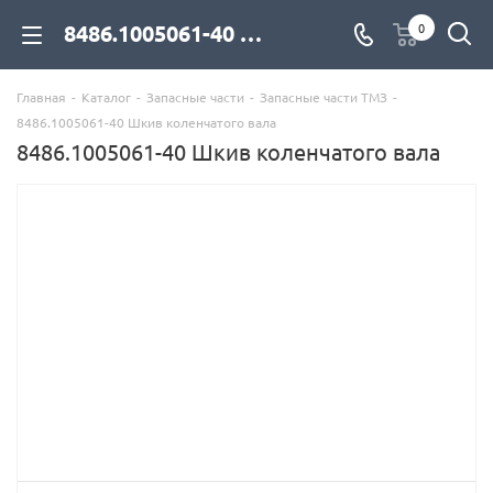
8486.1005061-40 Шкив коленчатого вала для дизельных двигателей купить со склада с доставкой по цене официального дилера - компания Дизель Экспорт
0
Главная
-
Каталог
-
Запасные части
-
Запасные части ТМЗ
-
8486.1005061-40 Шкив коленчатого вала
8486.1005061-40 Шкив коленчатого вала