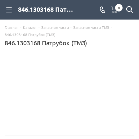
846.1303168 Патрубок (ТМЗ) для дизельных двигателей купить со склада с доставкой по цене официального дилера - компания Дизель Экспорт
0
Главная
-
Каталог
-
Запасные части
-
Запасные части ТМЗ
-
846.1303168 Патрубок (ТМЗ)
846.1303168 Патрубок (ТМЗ)