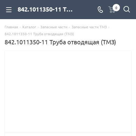
842.1011350-11 Труба отводящая (ТМЗ) для дизельных двигателей купить со склада с доставкой по цене официального дилера - компания Дизель Экспорт
0
Главная
-
Каталог
-
Запасные части
-
Запасные части ТМЗ
-
842.1011350-11 Труба отводящая (ТМЗ)
842.1011350-11 Труба отводящая (ТМЗ)