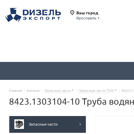
Ваш город
Ярославль
Главная
-
Каталог
-
Запасные части
-
Запасные части ТМЗ
-
8423.1
8423.1303104-10 Труба водян
Запасные части