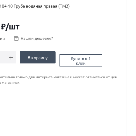
104-10 Труба водяная правая (ТМЗ)
₽
/шт
Нашли дешевле?
чии
В корзину
Купить в 1
клик
ительна только для интернет-магазина и может отличаться от цен
х магазинах