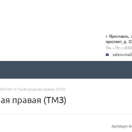
г. Ярославль,
проспект, д. 3
Пн. – Пт.: с 8:3
sales+mai
303104-10 Труба водяная правая (ТМЗ)
ая правая (ТМЗ)
Артикул:
8