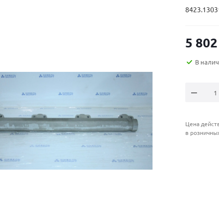
8423.1303
5 802
В нали
Цена действ
в розничны