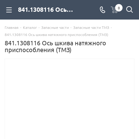
841.1308116 Ось шкива натяжного приспособления (ТМЗ) для дизельных двигателей купить со склада с доставкой по цене официального дилера - компания Дизель Экспорт
0
Главная
-
Каталог
-
Запасные части
-
Запасные части ТМЗ
-
841.1308116 Ось шкива натяжного приспособления (ТМЗ)
841.1308116 Ось шкива натяжного
приспособления (ТМЗ)