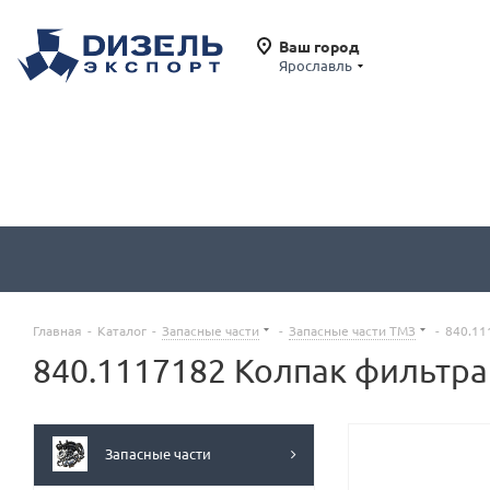
Ваш город
Ярославль
Главная
-
Каталог
-
Запасные части
-
Запасные части ТМЗ
-
840.11
840.1117182 Колпак фильтра
Запасные части