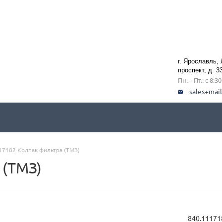
г. Ярославль,
проспект, д. 3
Пн. – Пт.: с 8:3
sales+mai
17182 Колпак фильтра (ТМЗ)
 (ТМЗ)
840.11171