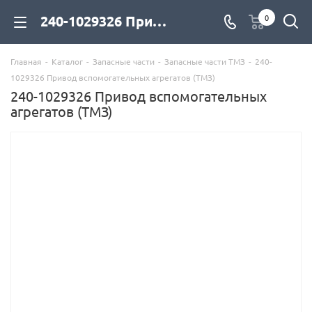
240-1029326 Привод вспомогательных агрегатов (ТМЗ) для дизельных двигателей купить со склада с доставкой по цене официального дилера - компания Дизель Экспорт
0
Главная
-
Каталог
-
Запасные части
-
Запасные части ТМЗ
-
240-
1029326 Привод вспомогательных агрегатов (ТМЗ)
240-1029326 Привод вспомогательных
агрегатов (ТМЗ)