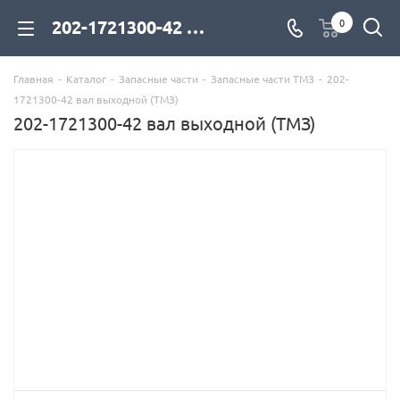
202-1721300-42 вал выходной (ТМЗ) для дизельных двигателей купить со склада с доставкой по цене официального дилера - компания Дизель Экспорт
0
Главная
-
Каталог
-
Запасные части
-
Запасные части ТМЗ
-
202-
1721300-42 вал выходной (ТМЗ)
202-1721300-42 вал выходной (ТМЗ)