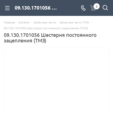
09.130.1701056 Шестерня постоянного зацепления (ТМЗ) для дизельных двигателей купить со склада с доставкой по цене официального дилера - компания Дизель Экспорт
0
Главная
-
Каталог
-
Запасные части
-
Запасные части ТМЗ
-
09.130.1701056 Шестерня постоянного зацепления (ТМЗ)
09.130.1701056 Шестерня постоянного
зацепления (ТМЗ)