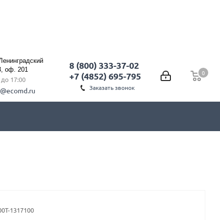
 Ленинградский
8 (800) 333-37-02
3, оф. 201
0
0
+7 (4852) 695-795
0 до 17:00
Заказать звонок
l@ecomd.ru
00Т-1317100