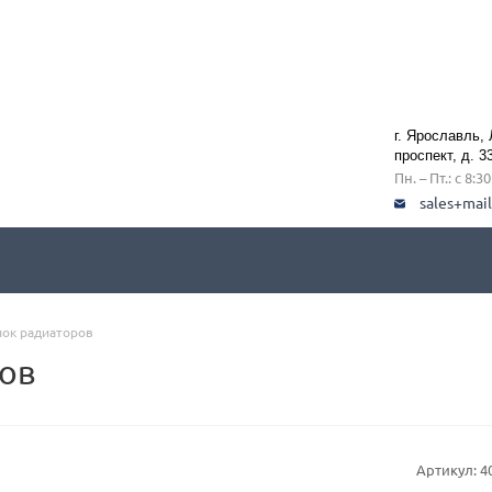
г. Ярославль,
проспект, д. 3
Пн. – Пт.: с 8:3
sales+mai
лок радиаторов
ов
Артикул:
4