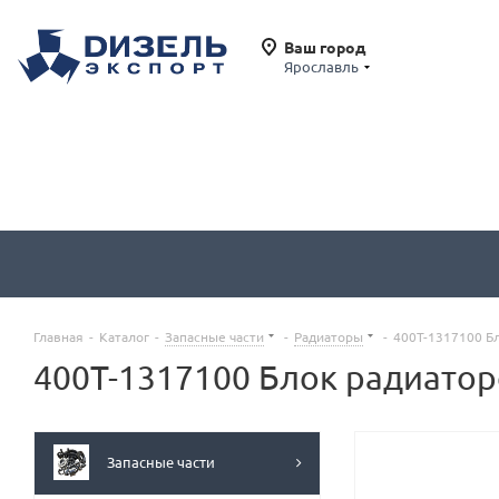
Ваш город
Ярославль
Главная
-
Каталог
-
Запасные части
-
Радиаторы
-
400Т-1317100 Б
400Т-1317100 Блок радиатор
Запасные части