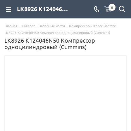
LK8926 K124046N50 Компрессор одноцилиндровый (Cummins) для дизельных двигателей купить со склада с доставкой по цене официального дилера - компания Дизель Экспорт
0
Главная
-
Каталог
-
Запасные части
-
Компрессоры Knorr Bremze
-
LK8926 K124046N50 Компрессор одноцилиндровый (Cummins)
LK8926 K124046N50 Компрессор
одноцилиндровый (Cummins)