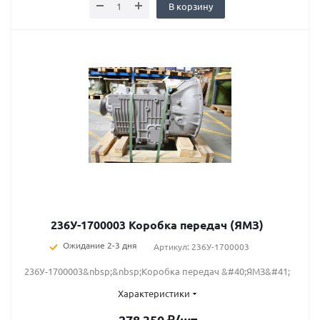
В корзину
236У-1700003 Коробка передач (ЯМЗ)
Ожидание 2-3 дня
Артикул: 236У-1700003
236У-1700003&nbsp;&nbsp;Коробка передач &#40;ЯМЗ&#41;
Характеристики
278 350
₽
/шт