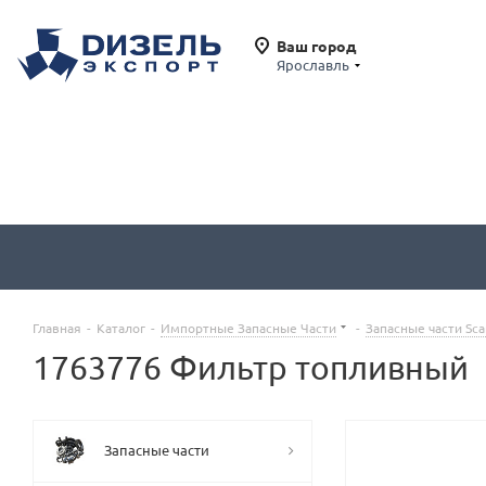
Ваш город
Ярославль
Главная
-
Каталог
-
Импортные Запасные Части
-
Запасные части Sca
1763776 Фильтр топливный
Запасные части