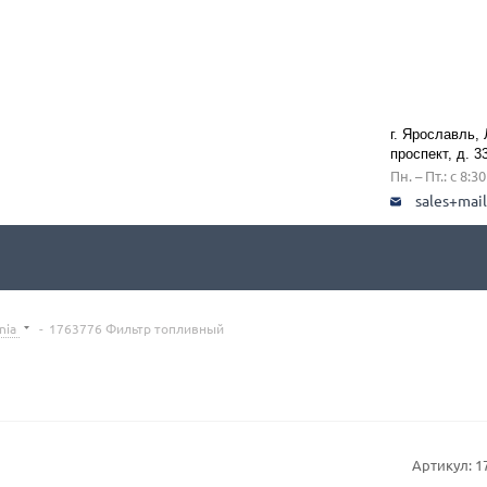
г. Ярославль,
проспект, д. 3
Пн. – Пт.: с 8:3
sales+mai
nia
-
1763776 Фильтр топливный
Артикул:
1