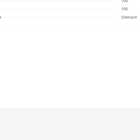
100
100
а
Швеция