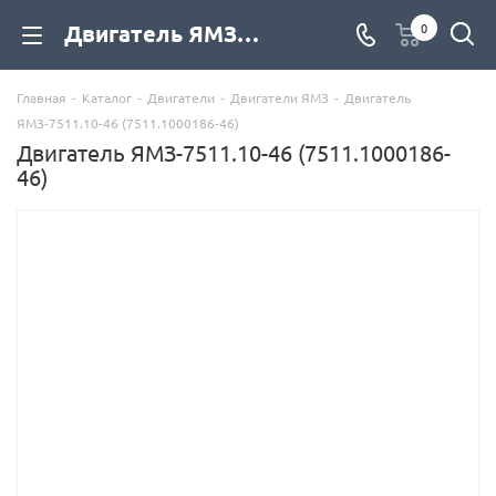
Двигатель ЯМЗ-7511.10-46 (7511.1000186-46) купить со склада с доставкой по цене официального дилера, фото, описание, характеристики - компания Дизель Экспорт
0
Главная
-
Каталог
-
Двигатели
-
Двигатели ЯМЗ
-
Двигатель
ЯМЗ-7511.10-46 (7511.1000186-46)
Двигатель ЯМЗ-7511.10-46 (7511.1000186-
46)