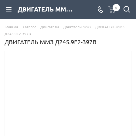
ДВИГАТЕЛЬ ММЗ Д245.9Е2-397В купить со склада с доставкой по цене официального дилера, фото, описание, характеристики - компания Дизель Экспорт
0
Главная
-
Каталог
-
Двигатели
-
Двигатели ММЗ
-
ДВИГАТЕЛЬ ММЗ
Д245.9Е2-397В
ДВИГАТЕЛЬ ММЗ Д245.9Е2-397В