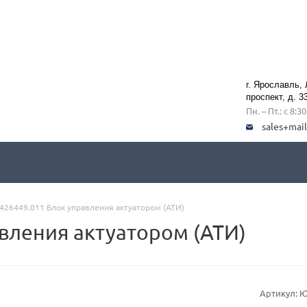
г. Ярославль,
проспект, д. 3
Пн. – Пт.: с 8:3
sales+mai
26449.011 Блок управления актуатором (АТИ)
вления актуатором (АТИ)
Артикул:
Ю