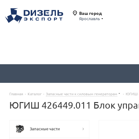
Ваш город
Ярославль
Главная
-
Каталог
-
Запасные части к силовым генераторам
-
ЮГИШ 4
ЮГИШ 426449.011 Блок упра
Запасные части