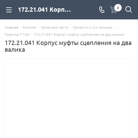
172.21.041 Корпус муфты сцепления на два валика для дизельных двигателей купить со склада с доставкой по цене официального дилера - компания Дизель Экспорт
0
Главная
-
Каталог
-
Запасные части
-
Запчасти к с/х технике
-
Трактор Т-150
-
172.21.041 Корпус муфты сцепления на два валика
172.21.041 Корпус муфты сцепления на два
валика