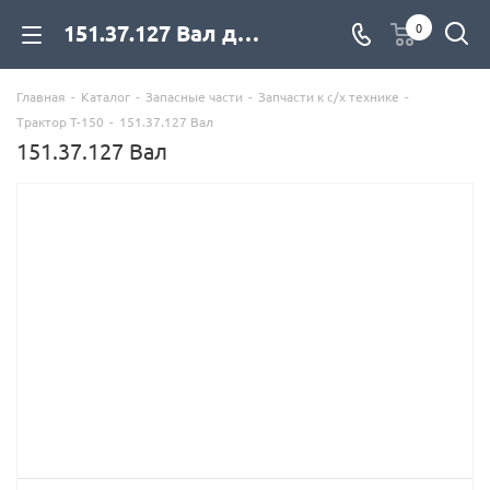
151.37.127 Вал для дизельных двигателей купить со склада с доставкой по цене официального дилера - компания Дизель Экспорт
0
Главная
-
Каталог
-
Запасные части
-
Запчасти к с/х технике
-
Трактор Т-150
-
151.37.127 Вал
151.37.127 Вал