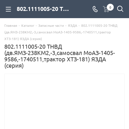
802.1111005-20 ТНВД (дв.ЯМЗ-238КМ2,-3,самосвал МоАЗ-1405-9586,-1740511,трактор ХТЗ-181) ЯЗДА (серия) для дизельных двигателей купить со склада с доставкой по цене официального дилера - компания Дизель Экспорт
0
Главная
-
Каталог
-
Запасные части
-
ЯЗДА
-
802.1111005-20 ТНВД
(дв.ЯМЗ-238КМ2,-3,самосвал МоАЗ-1405-9586,-1740511,трактор
ХТЗ-181) ЯЗДА (серия)
802.1111005-20 ТНВД
(дв.ЯМЗ-238КМ2,-3,самосвал МоАЗ-1405-
9586,-1740511,трактор ХТЗ-181) ЯЗДА
(серия)