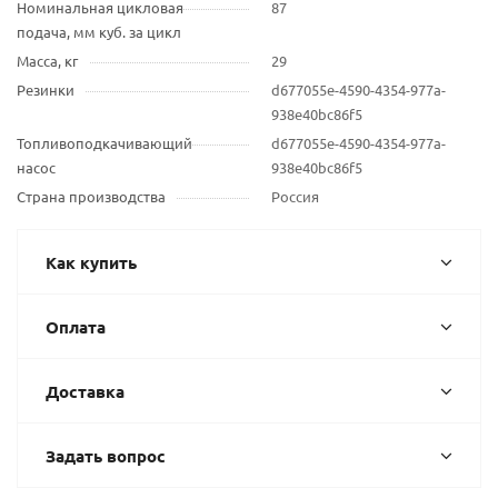
Номинальная цикловая
87
подача, мм куб. за цикл
Масса, кг
29
Резинки
d677055e-4590-4354-977a-
938e40bc86f5
Топливоподкачивающий
d677055e-4590-4354-977a-
насос
938e40bc86f5
Страна производства
Россия
Как купить
Оплата
Доставка
Задать вопрос