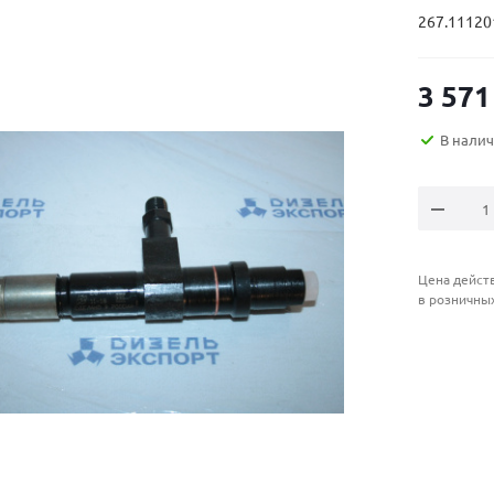
267.11120
3 571
В нали
Цена действ
в розничны