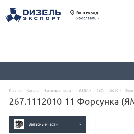
Ваш город
Ярославль
Главная
-
Каталог
-
Запасные части
-
ЯЗДА
-
267.1112010-11 Форс
267.1112010-11 Форсунка (Я
Запасные части