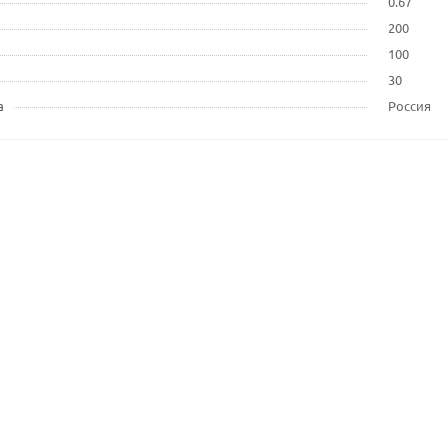
0.67
200
100
30
а
Россия