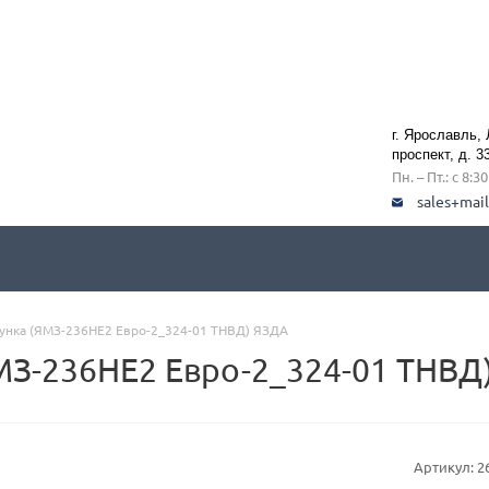
г. Ярославль,
проспект, д. 3
Пн. – Пт.: с 8:3
sales+mai
унка (ЯМЗ-236НЕ2 Евро-2_324-01 ТНВД) ЯЗДА
МЗ-236НЕ2 Евро-2_324-01 ТНВД
Артикул:
2