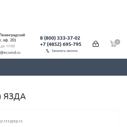
 Ленинградский
8 (800) 333-37-02
3, оф. 201
0
0
+7 (4852) 695-795
0 до 17:00
Заказать звонок
l@ecomd.ru
) ЯЗДА
67.1112010-11