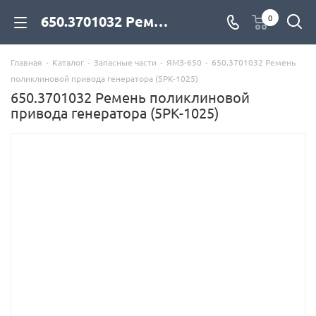
650.3701032 Ремень поликлиновой привода генератора (5PK-1025) для дизельных двигателей купить со склада с доставкой по цене официального дилера - компания Дизель Экспорт
0
Главная
-
Каталог
-
Запасные части
-
ЯМЗ-650
-
650.3701032 Ремень
поликлиновой привода генератора (5PK-1025)
650.3701032 Ремень поликлиновой
привода генератора (5PK-1025)