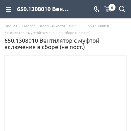
650.1308010 Вентилятор с муфтой включения в сборе (не пост.) для дизельных двигателей купить со склада с доставкой по цене официального дилера - компания Дизель Экспорт
0
Главная
-
Каталог
-
Запасные части
-
ЯМЗ-650
-
650.1308010
Вентилятор с муфтой включения в сборе (не пост.)
650.1308010 Вентилятор с муфтой
включения в сборе (не пост.)