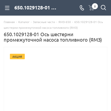
650.1029128-01 Ось шестерни промежуточной насоса топливного (ЯМЗ) для дизельных двигателей купить со склада с доставкой по цене официального дилера - компания Дизель Экспорт
0
Главная
-
Каталог
-
Запасные части
-
ЯМЗ-650
-
650.1029128-01 Ось
шестерни промежуточной насоса топливного (ЯМЗ)
650.1029128-01 Ось шестерни
промежуточной насоса топливного (ЯМЗ)
АКЦИЯ