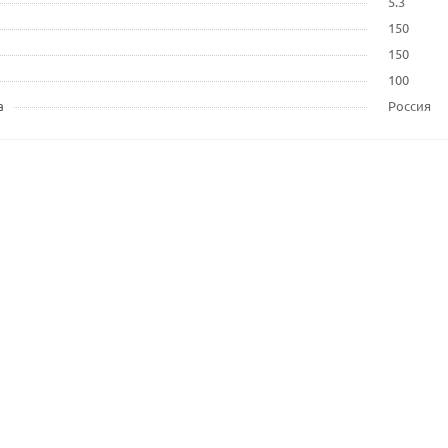
5.3
150
150
100
а
Россия