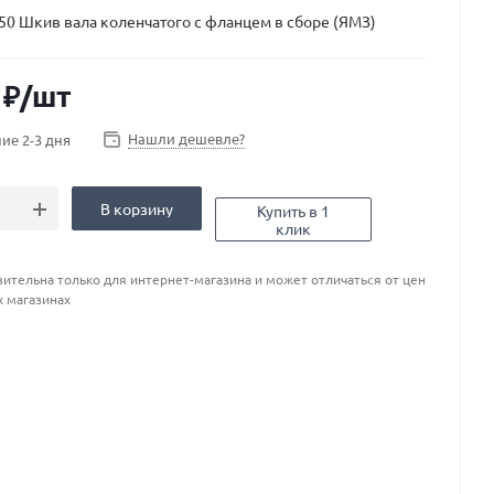
50 Шкив вала коленчатого с фланцем в сборе (ЯМЗ)
₽
/шт
Нашли дешевле?
ие 2-3 дня
В корзину
Купить в 1
клик
ительна только для интернет-магазина и может отличаться от цен
х магазинах