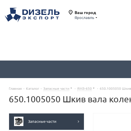
Ваш город
Ярославль
Главная
-
Каталог
-
Запасные части
-
ЯМЗ-650
-
650.1005050 Шкив 
650.1005050 Шкив вала коле
Запасные части