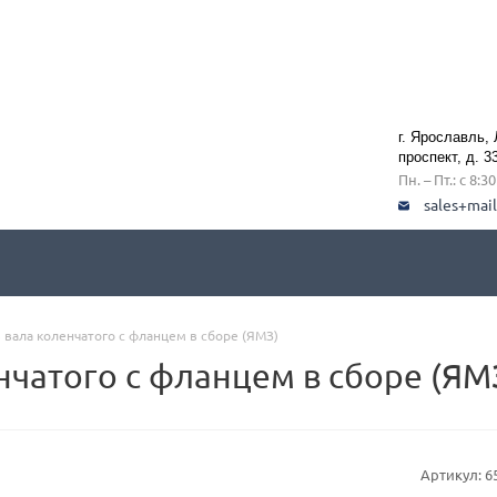
г. Ярославль,
проспект, д. 3
Пн. – Пт.: с 8:3
sales+mai
вала коленчатого с фланцем в сборе (ЯМЗ)
нчатого с фланцем в сборе (ЯМ
Артикул:
6