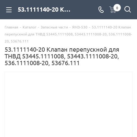
53.1111140-20 Клапан перепускной для ТНВД 53445.1111008, 53443.1111008-20, 536.1111008-20, 53676.111 для дизельных двигателей купить со склада с доставкой по цене официального дилера - компания Дизель Экспорт
0
Главная
-
Каталог
-
Запасные части
-
ЯМЗ-530
-
53.1111140-20 Клапан
перепускной для ТНВД 53445.1111008, 53443.1111008-20, 536.1111008-
20, 53676.111
53.1111140-20 Клапан перепускной для
ТНВД 53445.1111008, 53443.1111008-20,
536.1111008-20, 53676.111