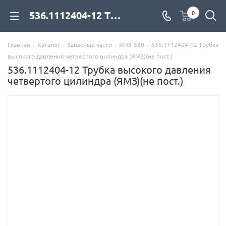
536.1112404-12 Трубка высокого давления четвертого цилиндра (ЯМЗ)(не пост.) для дизельных двигателей купить со склада с доставкой по цене официального дилера - компания Дизель Экспорт
0
Главная
-
Каталог
-
Запасные части
-
ЯМЗ-530
-
536.1112404-12 Трубка
высокого давления четвертого цилиндра (ЯМЗ)(не пост.)
536.1112404-12 Трубка высокого давления
четвертого цилиндра (ЯМЗ)(не пост.)