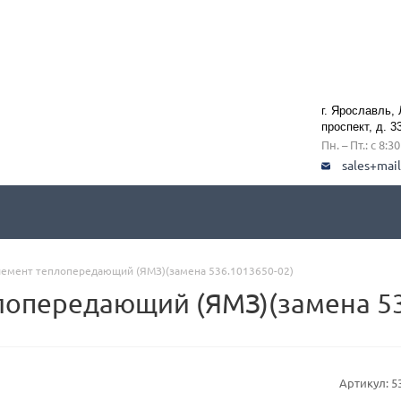
г. Ярославль,
проспект, д. 3
Пн. – Пт.: с 8:3
sales+mai
лемент теплопередающий (ЯМЗ)(замена 536.1013650-02)
лопередающий (ЯМЗ)(замена 53
Артикул:
5