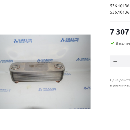
536.10136
536.10136
7 307
В нали
Цена действ
в розничны