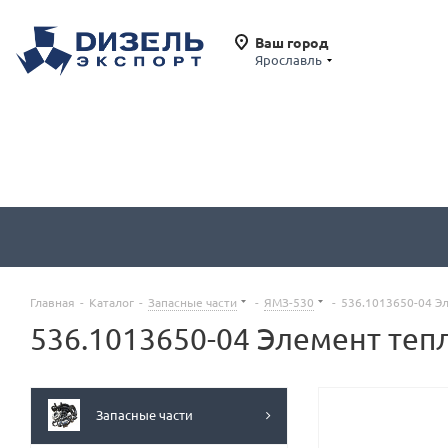
Ваш город
Ярославль
Главная
-
Каталог
-
Запасные части
-
ЯМЗ-530
-
536.1013650-04 Э
536.1013650-04 Элемент теп
Запасные части