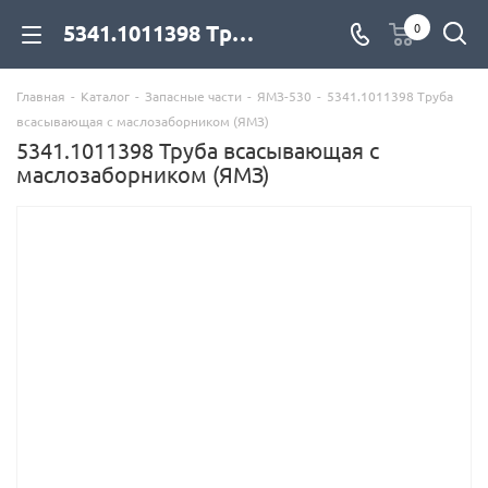
5341.1011398 Труба всасывающая с маслозаборником (ЯМЗ) для дизельных двигателей купить со склада с доставкой по цене официального дилера - компания Дизель Экспорт
0
Главная
-
Каталог
-
Запасные части
-
ЯМЗ-530
-
5341.1011398 Труба
всасывающая с маслозаборником (ЯМЗ)
5341.1011398 Труба всасывающая с
маслозаборником (ЯМЗ)