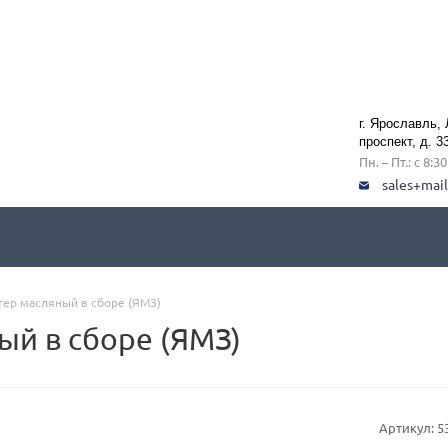
г. Ярославль,
проспект, д. 3
Пн. – Пт.: с 8:3
sales+mai
тер масляный в сборе (ЯМЗ)
ый в сборе (ЯМЗ)
Артикул:
5