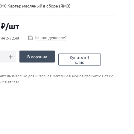
010 Картер масляный в сборе (ЯМЗ)
₽
/шт
Нашли дешевле?
ие 2-3 дня
В корзину
Купить в 1
клик
ительна только для интернет-магазина и может отличаться от цен
х магазинах