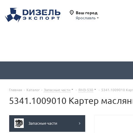
Ваш город
Ярославль
Главная
-
Каталог
-
Запасные части
-
ЯМЗ-530
-
5341.1009010 Кар
5341.1009010 Картер маслян
Запасные части