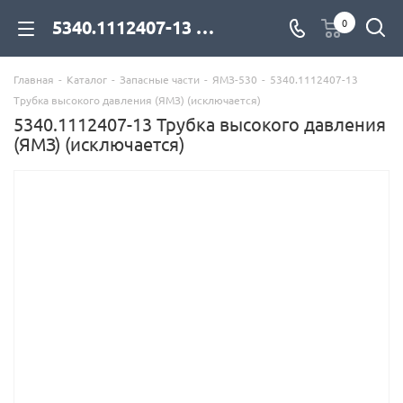
5340.1112407-13 Трубка высокого давления (ЯМЗ) (исключается) для дизельных двигателей купить со склада с доставкой по цене официального дилера - компания Дизель Экспорт
0
Главная
-
Каталог
-
Запасные части
-
ЯМЗ-530
-
5340.1112407-13
Трубка высокого давления (ЯМЗ) (исключается)
5340.1112407-13 Трубка высокого давления
(ЯМЗ) (исключается)