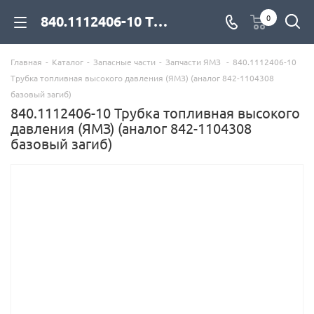
840.1112406-10 Трубка топливная высокого давления (ЯМЗ) (аналог 842-1104308 базовый загиб) для дизельных двигателей купить со склада с доставкой по цене официального дилера - компания Дизель Экспорт
0
Главная
-
Каталог
-
Запасные части
-
Запчасти ЯМЗ
-
840.1112406-10
Трубка топливная высокого давления (ЯМЗ) (аналог 842-1104308
базовый загиб)
840.1112406-10 Трубка топливная высокого
давления (ЯМЗ) (аналог 842-1104308
базовый загиб)