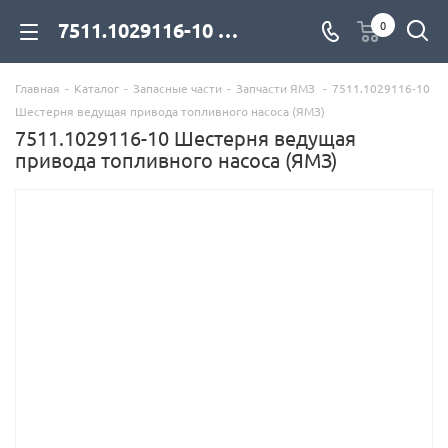
7511.1029116-10 Шестерня ведущая привода топливного насоса (ЯМЗ) для дизельных двигателей купить со склада с доставкой по цене официального дилера - компания Дизель Экспорт
0
Главная
-
Каталог
-
Запасные части
-
Запчасти ЯМЗ
-
7511.1029116-10
Шестерня ведущая привода топливного насоса (ЯМЗ)
7511.1029116-10 Шестерня ведущая
привода топливного насоса (ЯМЗ)