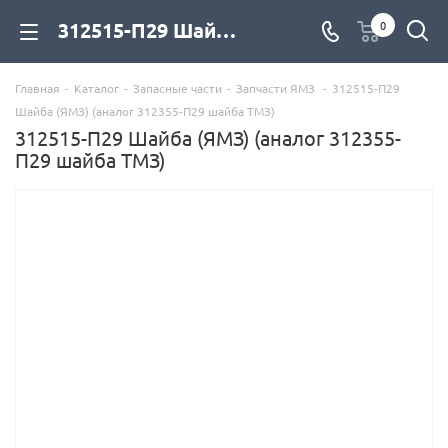
312515-П29 Шайба (ЯМЗ) (аналог 312355-П29 шайба ТМЗ) для дизельных двигателей купить со склада с доставкой по цене официального дилера - компания Дизель Экспорт
0
Главная
-
Каталог
-
Запасные части
-
Запчасти ЯМЗ
-
312515-П29
Шайба (ЯМЗ) (аналог 312355-П29 шайба ТМЗ)
312515-П29 Шайба (ЯМЗ) (аналог 312355-
П29 шайба ТМЗ)