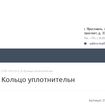
г. Ярославль,
проспект, д. 3
Пн. – Пт.: с 8:3
sales+mai
 (150-155-25-2-5) Кольцо уплотнительн
5) Кольцо уплотнительн
Артикул:
2