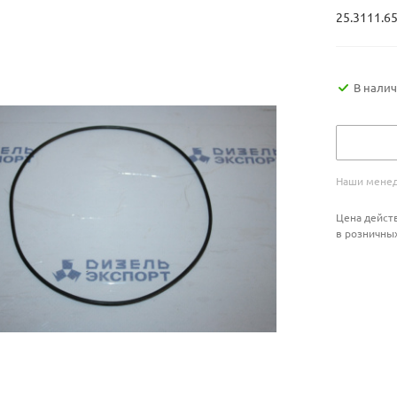
25.3111.6
В нали
Наши менед
Цена действ
в розничны