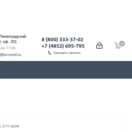
 Ленинградский
8 (800) 333-37-02
3, оф. 201
0
0
+7 (4852) 695-795
0 до 17:00
Заказать звонок
l@ecomd.ru
5 3111 6594