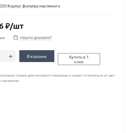
020 Корпус фильтра масляного
6
₽
/шт
Нашли дешевле?
чии
В корзину
Купить в 1
клик
ительна только для интернет-магазина и может отличаться от цен
х магазинах