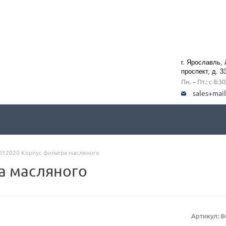
г. Ярославль,
проспект, д. 3
Пн. – Пт.: с 8:3
sales+mai
012020 Корпус фильтра масляного
а масляного
Артикул:
8