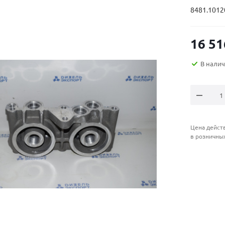
8481.1012
16 51
В нали
Цена действ
в розничны