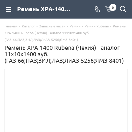
Ремень XPA-1400 Rubena (Чехия) - аналог 11х10х1400 зуб. (ГАЗ-66;ПАЗ;ЗИЛ;ЛАЗ;ЛиАЗ-5256;ЯМЗ-8401) для дизельных двигателей купить со склада с доставкой по цене официального дилера - компания Дизель Экспорт
0
Главная
-
Каталог
-
Запасные части
-
Ремни
-
Ремни Rubena
-
Ремень
XPA-1400 Rubena (Чехия) - аналог 11х10х1400 зуб.
(ГАЗ-66;ПАЗ;ЗИЛ;ЛАЗ;ЛиАЗ-5256;ЯМЗ-8401)
Ремень XPA-1400 Rubena (Чехия) - аналог
11х10х1400 зуб.
(ГАЗ-66;ПАЗ;ЗИЛ;ЛАЗ;ЛиАЗ-5256;ЯМЗ-8401)