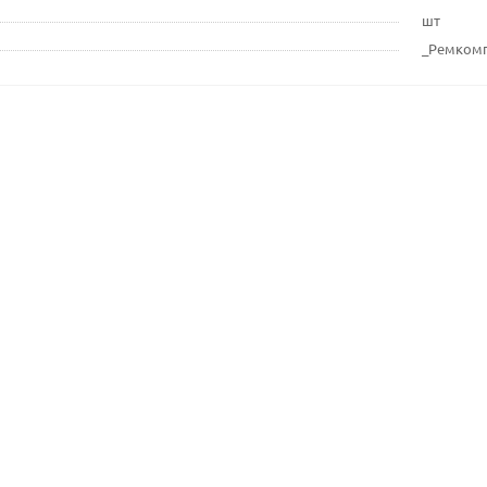
шт
_Ремком