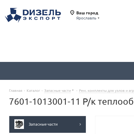
Ваш город
Ярославль
Главная
-
Каталог
-
Запасные части
-
Рем. комплекты для узлов и аг
7601-1013001-11 Р/к теплооб
Запасные части