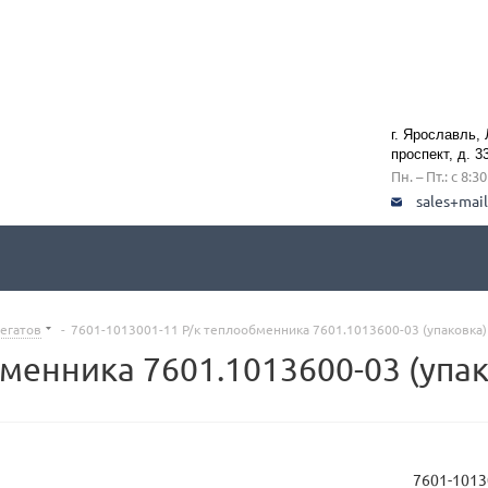
г. Ярославль,
проспект, д. 3
Пн. – Пт.: с 8:3
sales+mai
регатов
-
7601-1013001-11 Р/к теплообменника 7601.1013600-03 (упаковка)
менника 7601.1013600-03 (упак
7601-1013