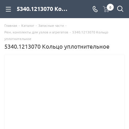
5340.1213070 Кольцо уплотнительное для дизельных двигателей купить со склада с доставкой по цене официального дилера - компания Дизель Экспорт
0
Главная
-
Каталог
-
Запасные части
-
Рем. комплекты для узлов и агрегатов
-
5340.1213070 Кольцо
уплотнительное
5340.1213070 Кольцо уплотнительное