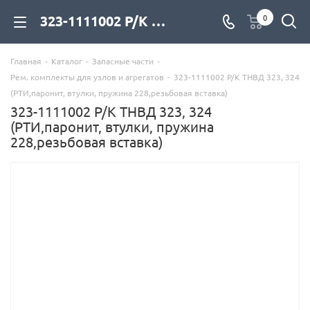
323-1111002 Р/К ТНВД 323, 324 (РТИ,паронит, втулки, пружина 228,резьбовая вставка) для дизельных двигателей купить со склада с доставкой по цене официального дилера - компания Дизель Экспорт
0
Главная
-
Каталог
-
Запасные части
-
Рем. комплекты для узлов и агрегатов
-
323-1111002 Р/К ТНВД 323, 324
(РТИ,паронит, втулки, пружина 228,резьбовая вставка)
323-1111002 Р/К ТНВД 323, 324
(РТИ,паронит, втулки, пружина
228,резьбовая вставка)