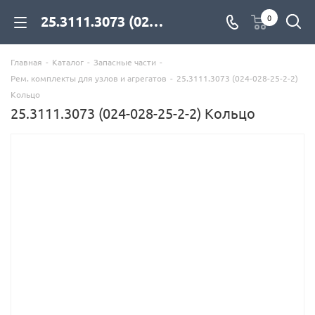
25.3111.3073 (024-028-25-2-2) Кольцо для дизельных двигателей купить со склада с доставкой по цене официального дилера - компания Дизель Экспорт
0
Главная
-
Каталог
-
Запасные части
-
Рем. комплекты для узлов и агрегатов
-
25.3111.3073 (024-028-25-2-2)
Кольцо
25.3111.3073 (024-028-25-2-2) Кольцо