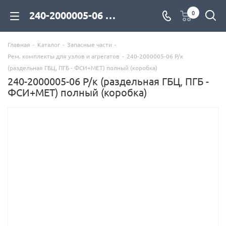
240-2000005-06 Р/к (раздельная ГБЦ, ПГБ - ФСИ+МЕТ) полный (коробка) для дизельных двигателей купить со склада с доставкой по цене официального дилера - компания Дизель Экспорт
0
Главная
-
Каталог
-
Запасные части
-
Рем. комплекты для узлов и агрегатов
-
240-2000005-06 Р/к
(раздельная ГБЦ, ПГБ - ФСИ+МЕТ) полный (коробка)
240-2000005-06 Р/к (раздельная ГБЦ, ПГБ -
ФСИ+МЕТ) полный (коробка)