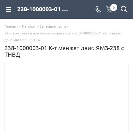
238-1000003-01 К-т манжет двиг. ЯМЗ-238 с ТНВД для дизельных двигателей купить со склада с доставкой по цене официального дилера - компания Дизель Экспорт
0
Главная
-
Каталог
-
Запасные части
-
Рем. комплекты для узлов и агрегатов
-
238-1000003-01 К-т манжет
двиг. ЯМЗ-238 с ТНВД
238-1000003-01 К-т манжет двиг. ЯМЗ-238 с
ТНВД